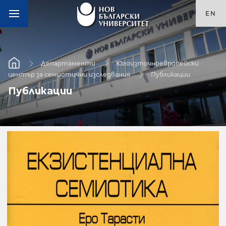
EN
Департаменти
Югоизточноевропейски
център за семиотични изследвания
Публикации
Публикации