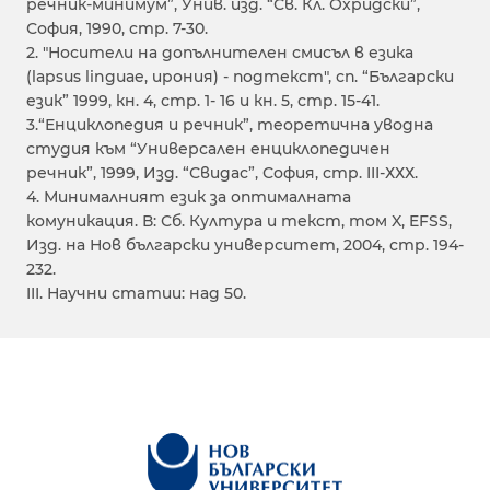
речник-минимум”, Унив. изд. “Св. Кл. Охридски”,
София, 1990, стр. 7-30.
2. "Носители на допълнителен смисъл в езика
(lapsus linguae, ирония) - подтекст", сп. “Български
език” 1999, кн. 4, стр. 1- 16 и кн. 5, стр. 15-41.
3.“Енциклопедия и речник”, теоретична уводна
студия към “Универсален енциклопедичен
речник”, 1999, Изд. “Свидас”, София, стр. III-ХХХ.
4. Минималният език за оптималната
комуникация. В: Сб. Култура и текст, том X, EFSS,
Изд. на Нов български университет, 2004, стр. 194-
232.
III. Научни статии: над 50.