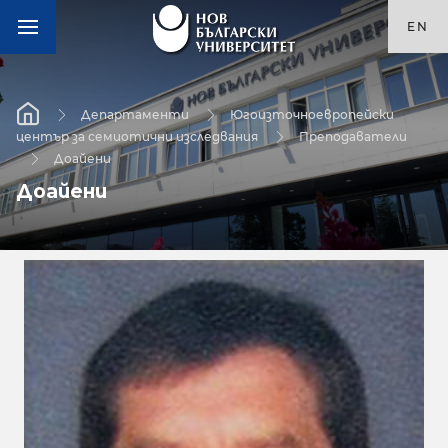
EN
Департаменти
Югоизточноевропейски
център за семиотични изследвания
Преподаватели
Доайени
Доайени