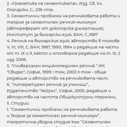
2. «Граматика на семантиката», Изд. Св. Кл.
Охридски, С., 236 стр.
3. Семантични проблеми на речниковата работа и
теория за семантичен речник-минимум
(автореферат от докторска дисертация),
Институт за бьлгарски език, БАН, С.,1987
4. Речник на българския език: авторство в томове
V, VI, VIII, С. БАН, 1987, 1990, 1994 и редакция на части
от т. IХ и Х, както и отговорна редакция на т. III, 2
изд. 2006.
5. "Универсален енциклопедичен речник " ИК
"Свидас", София, 1999 I том, 2003 II том - обща
редакция и авторство на речниковата част.
6. “Литературен речник за ученици”,
Издателство “Хейзъл”, София, 2000, редакция и
авторство на частта Общокултурни термини.
II. Студии:
1. “Семантични проблеми на речниковата работа
и Теория за семантичен речник-минимум”,
теоретична уводна студия към “Семантичен