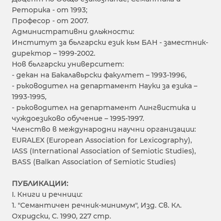
Реторика - от 1993;
Професор - от 2007.
Административни дльжности:
Институт за бьлгарски език кьм БАН - заместник-
директор – 1999-2002.
Нов бьлгарски университет:
- декан на Бакалавьрски факултет – 1993-1996,
- рьководител на департамент Науки за езика –
1993-1995,
- рьководител на департамент Лингвистика и
чуждоезиково обучение – 1995-1997.
Членство в международни научни организации:
EURALEX (European Association for Lexicography),
IASS (International Association of Semiotic Studies),
BASS (Balkan Association of Semiotic Studies)
ПУБЛИКАЦИИ:
I. Книги и речници:
1. "Семантичен речник-минимум", Изд. Св. Кл.
Охридски, С. 1990, 227 стр.