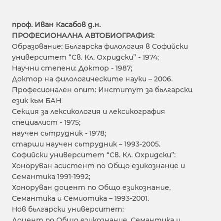
проф. Иван Касабов д.н.
ПРОФЕСИОНАЛНА АВТОБИОГРАФИЯ:
Образование: Бьлгарска филология в Софийски
университет “Св. Кл. Охридски” - 1974;
Научни степени: Доктор - 1987;
Доктор на филологическите науки – 2006.
Професионален опит: Институт за бьлгарски
език кьм БАН
Секция за лексикология и лексикография
специалист - 1975;
научен сьтрудник - 1978;
старши научен сьтрудник – 1993-2005.
Софийски университет “Св. Кл. Охридски”:
Хоноруван асистент по Общо езикознание и
Семантика 1991-1992;
Хоноруван доцент по Общо езикознание,
Семантика и Семиотика – 1993-2001.
Нов бьлгарски университет:
Доцент по Общо езикознание, Семантика и